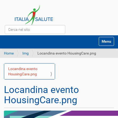
Cerca nel sito
Ricerca avanzata…
S
Toggle na
e
z
Home
Img
Locandina evento HousingCare.png
i
o
n
Locandina evento
i
N
HousingCare.png
a
v
Locandina evento
i
g
HousingCare.png
a
z
i