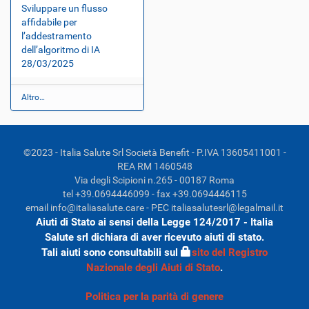
i
Sviluppare un flusso
o
affidabile per
n
l’addestramento
i
dell’algoritmo di IA
o
r
28/03/2025
i
g
i
N
Altro…
n
o
a
t
l
i
i
z
​©2023 - Italia Salute Srl Società Benefit - P.IVA 13605411001 -
…
i
REA RM 1460548
e
-
​​Via degli Scipioni n.265 - 00187 Roma
​tel +39.0694446099 - fax +39.0694446115
email info@italiasalute.care - PEC italiasalutesrl@legalmail.it
Aiuti di Stato ai sensi della Legge 124/2017 - Italia
Salute srl dichiara di aver ricevuto aiuti di stato.
Tali aiuti sono consultabili sul
sito del Registro
Nazionale degli Aiuti di Stato
.
Politica per la parità di genere