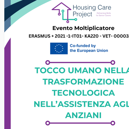
o
n
e