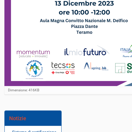
C
Dimensione: 416KB
l
i
c
c
a
Notizie
p
e
r