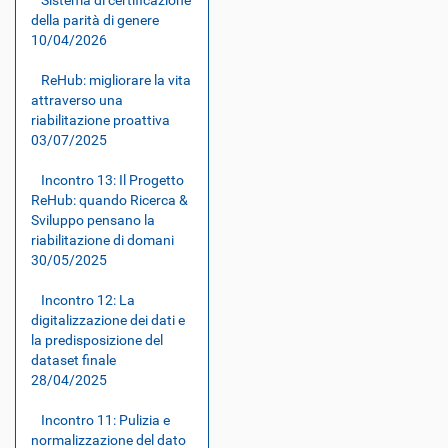
Sistema di certificazione
v
della parità di genere
e
10/04/2026
d
e
r
ReHub: migliorare la vita
e
attraverso una
l
riabilitazione proattiva
'
03/07/2025
i
m
Incontro 13: Il Progetto
m
a
ReHub: quando Ricerca &
g
Sviluppo pensano la
i
riabilitazione di domani
n
30/05/2025
e
a
l
Incontro 12: La
l
digitalizzazione dei dati e
e
la predisposizione del
d
dataset finale
i
28/04/2025
m
e
n
Incontro 11: Pulizia e
s
normalizzazione del dato