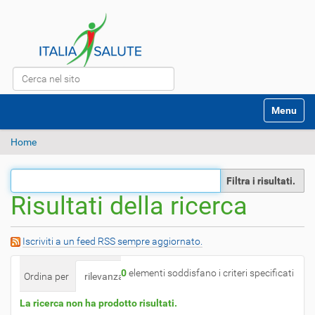
Cerca nel sito
Ricerca avanzata…
S
Toggle na
e
z
Home
i
o
n
Filtra i risultati.
i
Risultati della ricerca
Iscriviti a un feed RSS sempre aggiornato.
0
elementi soddisfano i criteri specificati
Ordina per
rilevanza
Data (prima i più recenti)
alfabet
La ricerca non ha prodotto risultati.