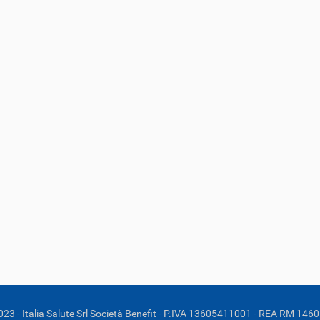
023 - Italia Salute Srl Società Benefit - P.IVA 13605411001 - REA RM 146