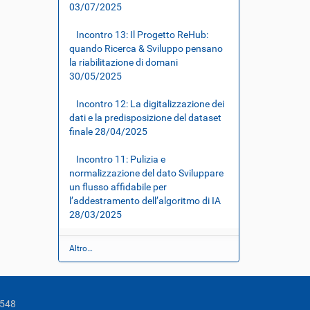
03/07/2025
Incontro 13: Il Progetto ReHub:
quando Ricerca & Sviluppo pensano
la riabilitazione di domani
30/05/2025
Incontro 12: La digitalizzazione dei
dati e la predisposizione del dataset
finale
28/04/2025
Incontro 11: Pulizia e
normalizzazione del dato Sviluppare
un flusso affidabile per
l’addestramento dell’algoritmo di IA
28/03/2025
N
Altro…
o
t
i
z
0548
i